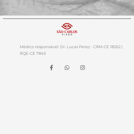
Médico responsável: Dr. Lucas Perez - CRM-CE 18262 |
RQE-CE 7845
F
W
I
a
h
n
c
a
s
e
t
t
b
s
a
o
a
g
o
p
r
k
p
a
-
m
f