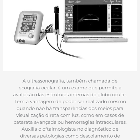
A ultrassonografia, também chamada de
ecografia ocular, é um exame que permite a
avaliação das estruturas internas do globo ocular.
Tem a vantagem de poder ser realizado mesmo
quando não há transparências dos meios para
visualização direta com luz, como em casos de
catarata avançada ou hemorragias intraoculares.
Auxilia o oftalmologista no diagnóstico de
diversas patologias como descolamento de