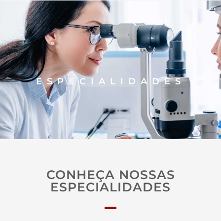
Ir
para
o
conteúdo
ESPECIALIDADES
CONHEÇA NOSSAS
ESPECIALIDADES